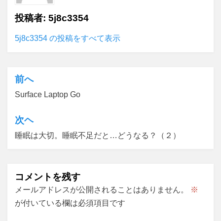
投稿者:
5j8c3354
5j8c3354 の投稿をすべて表示
前へ
投
Surface Laptop Go
稿
ナ
次ヘ
ビ
睡眠は大切。睡眠不足だと…どうなる？（２）
ゲ
ー
コメントを残す
シ
メールアドレスが公開されることはありません。
※
ョ
が付いている欄は必須項目です
ン