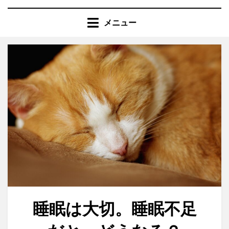
コ
ン
メニュー
テ
ン
ツ
へ
移
動
す
る
睡眠は大切。睡眠不足